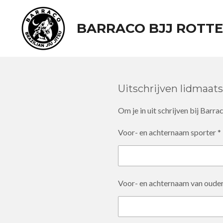
Ga
BARRACO BJJ ROTT
direct
naar
de
hoofdinhoud
Uitschrijven lidmaat
Om je in uit schrijven bij Barr
Voor- en achternaam sporter *
Voor- en achternaam van ouder 