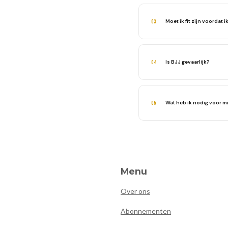
Ja, absoluut. De meeste m
Moet ik fit zijn voordat 
03
Nee, je wordt juist fitter d
Is BJJ gevaarlijk?
04
BJJ is relatief veilig omda
Wat heb ik nodig voor mi
05
Voor een proefles heb je al
Menu
Over ons
Abonnementen