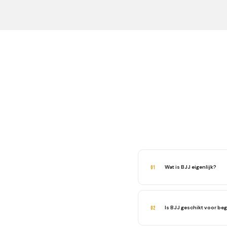
Wat is BJJ eigenlijk?
01
BJJ (Braziliaans Jiu-Jitsu
te slaan of schoppen.
Is BJJ geschikt voor be
02